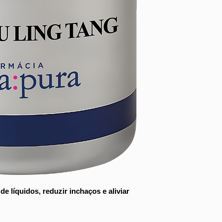
vento nas camad
articulações.
e líquidos, reduzir inchaços e aliviar