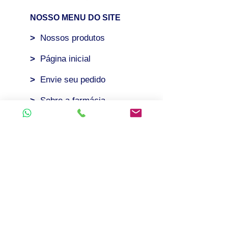
NOSSO MENU DO SITE
>
Nossos produtos
>
Página inicial
>
Envie seu pedido
>
Sobre a farmácia
>
Veja a pesquisa
FALE CONOSCO
021 3738-5608
021 99363-5789
(WhatsApp)
De 2ª a 6ª das 8:30h às 18h.
NOSSO E-MAIL:
atendimento@farmaciaterrapura.com.br
NOSSO ENDEREÇO:
Rua Visconde de Pirajá 303 loja 210