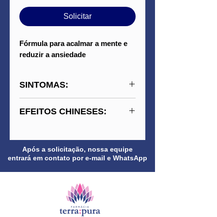
Solicitar
Fórmula para acalmar a mente e
reduzir a ansiedade
SINTOMAS:
Agitação, insônia,
EFEITOS CHINESES:
irritabilidade, palpitações,
tensão emocional e sensação
Acalma o Shen (espírito),
de inquietude constante.
harmoniza o Coração e o
Após a solicitação, nossa equipe
Fígado, nutre o Yin e o
entrará em contato por e-mail e WhatsApp
Sangue e dispersa o fogo
interno causado por estresse
e preocupação.