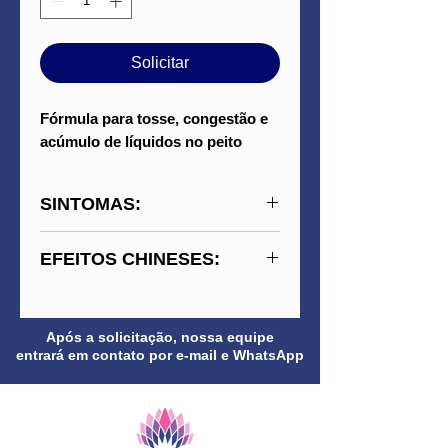
Solicitar
Fórmula para tosse, congestão e
acúmulo de líquidos no peito
SINTOMAS:
Tosse com catarro
EFEITOS CHINESES:
abundante, falta de ar,
chiado, sensação de peso no
Drena o acúmulo de líquidos
tórax, inchaço e retenção de
nos pulmões, elimina fleuma,
Após a solicitação, nossa equipe
líquidos.
harmoniza o Qi do peito e
entrará em contato por e-mail e WhatsApp
Respiração ofegante
suaviza a respiração.
com tosse, incapacidade de
Aliviar o bloqueio do qi do
se deitar, edema, hidropisia
pulmão, regular os canais de