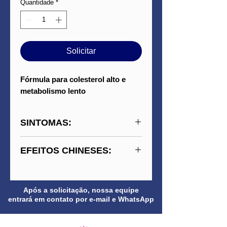
Quantidade
*
Solicitar
Fórmula para colesterol alto e
metabolismo lento
SINTOMAS:
Acúmulo de gordura
EFEITOS CHINESES:
abdominal, sensação de
peso, digestão lenta,
Ativa o sangue e o Qi,
fraqueza, cansaço e
transforma umidade e fleuma,
Após a solicitação, nossa equipe
circulação deficiente.
fortalece o baço e regula o
entrará em contato por e-mail e WhatsApp
Estagnação de alimento,
metabolismo energético.
acúmulo de sangue,
Elimina estagnação, elimina