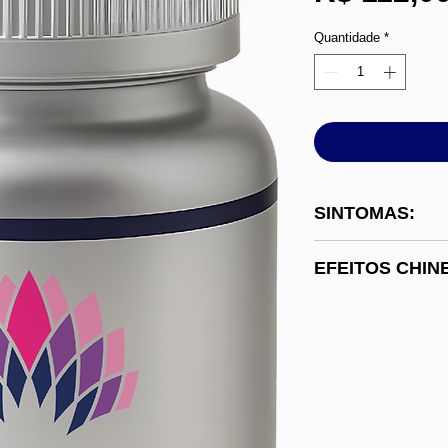
Quantidade
*
SINTOMAS:
Sangramento ver
EFEITOS CHIN
após evacuação
anal, sede, calo
Clareia o calor d
constipação leve
o sangue e inte
Metrorragia, epi
Purificar o calor
hemoptise, ente
refrescar o san
hemorragias contí
pelo calor.
irritabilidade, 