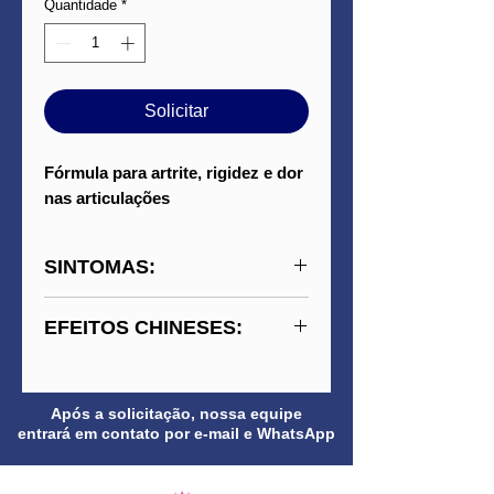
Quantidade
*
Solicitar
Fórmula para artrite, rigidez e dor
nas articulações
SINTOMAS:
Dores articulares, inflamação,
EFEITOS CHINESES:
rigidez matinal, sensação de
calor e vermelhidão nas
Move o Sangue, elimina
juntas, fraqueza muscular.
vento-umidade-calor,
Após a solicitação, nossa equipe
Ajuda a manter a saúde das
desbloqueia os canais e nutre
entrará em contato por e-mail e WhatsApp
articulações, promove maior
o Qi e o Sangue para aliviar
conforto das articulações
dor, trata síndrome de dores