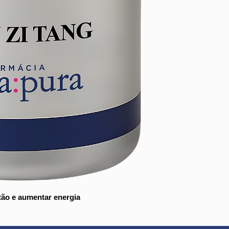
hepatite crônica,
Trata a falta de 
alivia a sensaç
a potência corpo
stão e aumentar energia