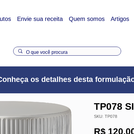
utos
Envie sua receita
Quem somos
Artigos
Conheça os detalhes desta formulaçã
TP078 S
SKU: TP078
R$ 120,0