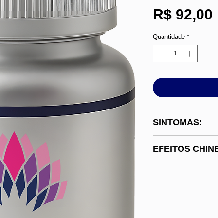
R$ 92,00
Quantidade
*
SINTOMAS:
Dores nas articu
EFEITOS CHIN
sensação de pes
febre, dor de cab
Dispersa vento-f
nos movimentos 
os meridianos, al
circulação do Qi
exterior, limpa o 