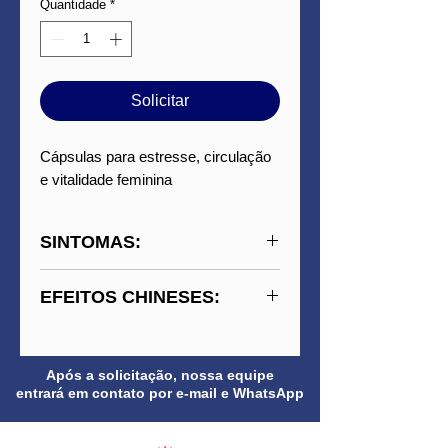
Quantidade
*
Solicitar
Cápsulas para estresse, circulação
e vitalidade feminina
SINTOMAS:
Tensão emocional,
EFEITOS CHINESES:
irritabilidade, fadiga, dor de
cabeça, irregularidades
Harmoniza o fígado e o baço,
menstruais, dor abdominal
move o sangue, nutre o
Após a solicitação, nossa equipe
com sensação de
sangue e o Qi, acalma o
entrará em contato por e-mail e WhatsApp
estagnação, insônia leve.
espírito e promove circulação
Promove a produção de
nos meridianos.