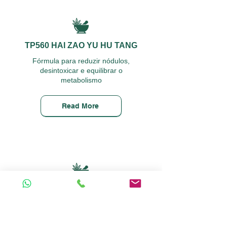
TP560 HAI ZAO YU HU TANG
Fórmula para reduzir nódulos,
desintoxicar e equilibrar o
metabolismo
Read More
TP559 GUI FU DI HUAN WAN
Fórmula para restaurar a energia
essencial do corpo